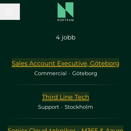
KARRIÄRMENY
Dela sidan
4 jobb
Sales Account Executive, Göteborg
Commercial
·
Göteborg
Third Line Tech
Support
·
Stockholm
Senior Cloud-tekniker - M365 & Azure