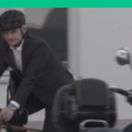
OM OSS
ed särskild specialisering som Soluti
toppbetyg i kundnöjdhet gällande vå