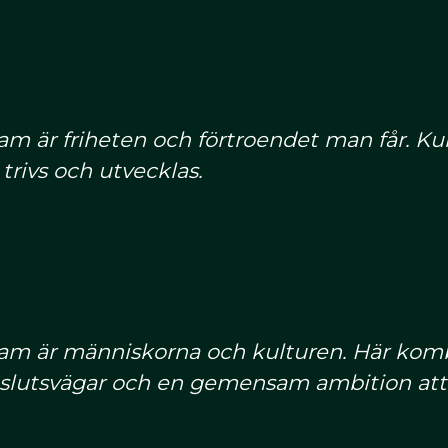
m är friheten och förtroendet man får. Kul
trivs och utvecklas.
eam är människorna och kulturen. Här ko
beslutsvägar och en gemensam ambition att g