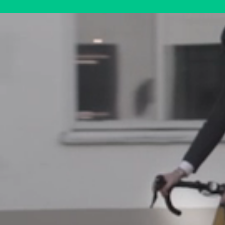
% Microsoft specialister m
% av våra kunder ger oss 