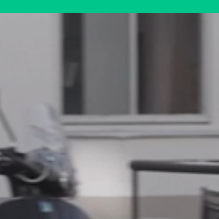
ons Partner för Modern Work
rt grymma IT-support team!