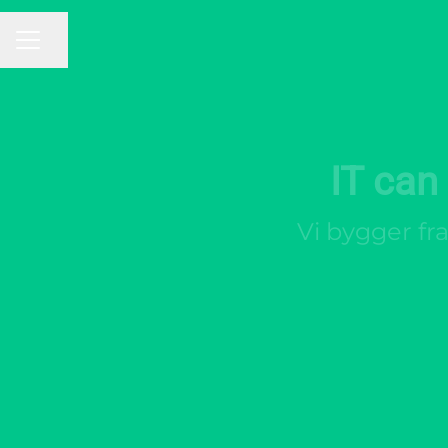
KARRIÄRMENY
Dela sidan
IT can
Vi bygger fra